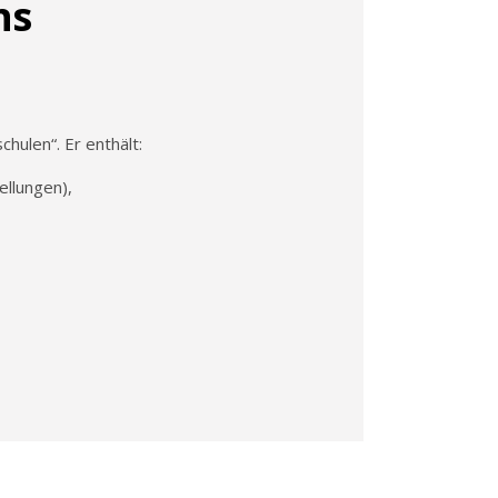
ns
hulen“. Er enthält:
ellungen),